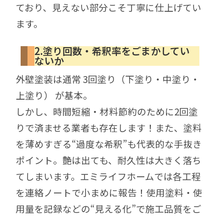
ており、見えない部分こそ丁寧に仕上げてい
ます。
2.塗り回数・希釈率をごまかしてい
ないか
外壁塗装は通常 3回塗り（下塗り・中塗り・
上塗り） が基本。
しかし、時間短縮・材料節約のために2回塗
りで済ませる業者も存在します！
また、塗料
を薄めすぎる“過度な希釈”も代表的な手抜き
ポイント。
艶は出ても、耐久性は大きく落ち
てしまいます。
エミライフホームでは
各工程
を連絡ノートで小まめに報告！
使用塗料・使
用量を記録
などの“見える化”で施工品質をご