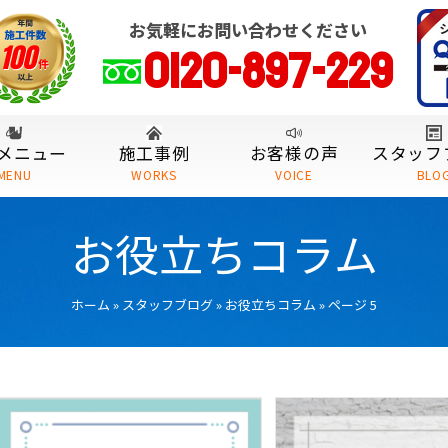
お気軽にお問い合わせください
0120-897-229
メニュー
施工事例
お客様の声
スタッフ
MENU
WORKS
VOICE
BLO
お役立ちコラム
ホーム
»
スタッフブログ
»
お役立ちコラム
»
ページ 5